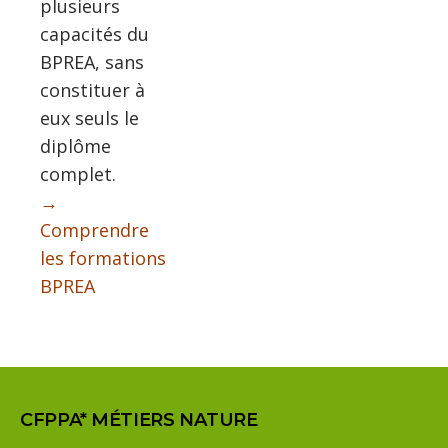
plusieurs
capacités du
BPREA, sans
constituer à
eux seuls le
diplôme
complet.
→
Comprendre
les formations
BPREA
CFPPA* MÉTIERS NATURE