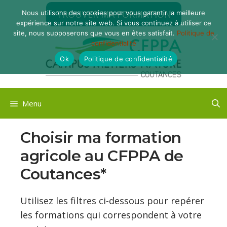
Aller
TROUVER MA FORMATION
Nous utilisons des cookies pour vous garantir la meilleure
au
expérience sur notre site web. Si vous continuez à utiliser ce
contenu
site, nous supposerons que vous en êtes satisfait.
Politique de
confidentialité
Ok
Politique de confidentialité
Menu
Choisir ma formation
agricole au CFPPA de
Coutances*
Utilisez les filtres ci-dessous pour repérer
les formations qui correspondent à votre