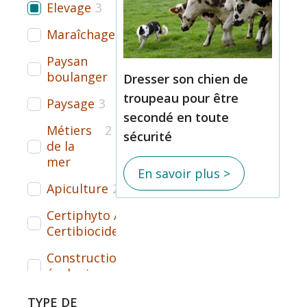
Elevage
3
Maraîchage
3
Paysan
3
boulanger
Dresser son chien de
troupeau pour être
Paysage
3
secondé en toute
Métiers
2
sécurité
de la
mer
En savoir plus >
Apiculture
2
Certiphyto /
2
Certibiocide
Construction
1
écologique
VAE
1
TYPE DE