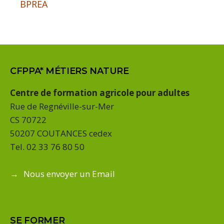
BPREA
CFPPA* MÉTIERS NATURE
Centre de formation agricole pour adultes
Rue de Regnéville-sur-Mer
CS 70722
50207 COUTANCES cedex
Tel. 02 33 76 80 50
→
Nous envoyer un Email
SE FORMER