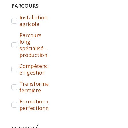
PARCOURS
Installation
1
agricole
Parcours
1
long
spécialisé -
production
Compétences
1
en gestion
Transformation
1
fermière
Formation courte /
1
perfectionnement