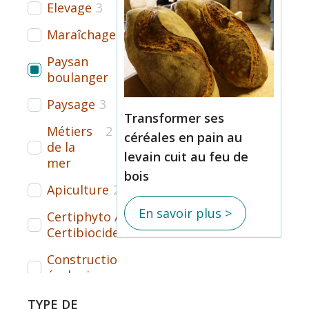
Elevage
3
Maraîchage
3
Paysan
3
boulanger
Paysage
3
Transformer ses
Métiers
2
céréales en pain au
de la
levain cuit au feu de
mer
bois
Apiculture
2
En savoir plus >
Certiphyto /
2
Certibiocide
Construction
1
écologique
VAE
1
TYPE DE