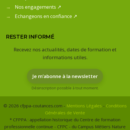
→
Nos engagements ↗
→
Echangeons en confiance ↗
RESTER INFORMÉ
Recevez nos actualités, dates de formation et
informations utiles.
Je m’abonne à la newsletter
Désinscription possible à tout moment.
© 2026 cfppa-coutances.com -
Mentions Légales
-
Conditions
Générales de Vente
* CFPPA : appellation historique du Centre de formation
professionnelle continue - CFPC - du Campus Métiers Nature