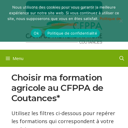
Aller
TROUVER MA FORMATION
Nous utilisons des cookies pour vous garantir la meilleure
au
expérience sur notre site web. Si vous continuez à utiliser ce
contenu
site, nous supposerons que vous en êtes satisfait.
Politique de
confidentialité
Ok
Politique de confidentialité
Menu
Choisir ma formation
agricole au CFPPA de
Coutances*
Utilisez les filtres ci-dessous pour repérer
les formations qui correspondent à votre