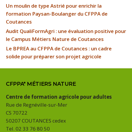
Un moulin de type Astrié pour enrichir la
formation Paysan-Boulanger du CFPPA de
Coutances
Audit QualiFormAgri : une évaluation positive pour
le Campus Métiers Nature de Coutances
Le BPREA au CFPPA de Coutances : un cadre
solide pour préparer son projet agricole
CFPPA* MÉTIERS NATURE
Centre de formation agricole pour adultes
Rue de Regnéville-sur-Mer
CS 70722
50207 COUTANCES cedex
Tel. 02 33 76 80 50