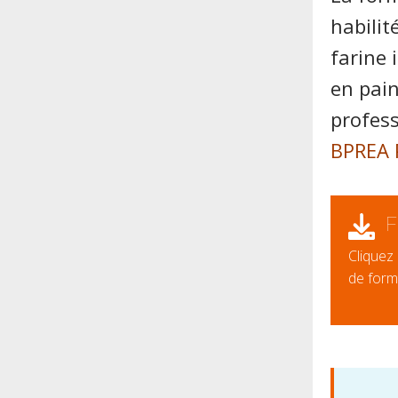
habilit
farine 
en pain
profess
BPREA 
F
Cliquez 
de form