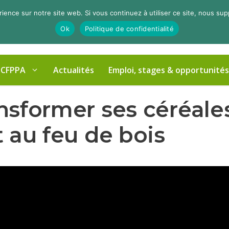
rience sur notre site web. Si vous continuez à utiliser ce site, nous su
Ok
Politique de confidentialité
 CFPPA
Actualités
Emploi, stages & opportunités
nsformer ses céréales
t au feu de bois