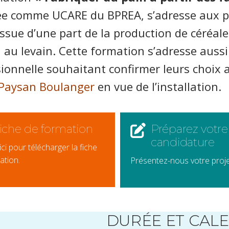
ée comme UCARE du BPREA, s’adresse aux pe
issue d’une part de la production de céréale
 au levain. Cette formation s’adresse auss
ionnelle souhaitant confirmer leurs choix 
Paysan Boulanger
en vue de l’installation.
iche de formation
Préparez votre
candidature
ici pour télécharger la fiche
ation.
Présentez-nous votre proje
DURÉE ET CAL