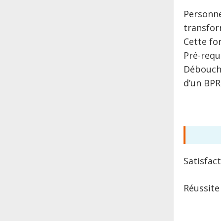
Personne
transfor
Cette fo
Pré-requ
Débouché
d’un BP
Satisfac
Réussite