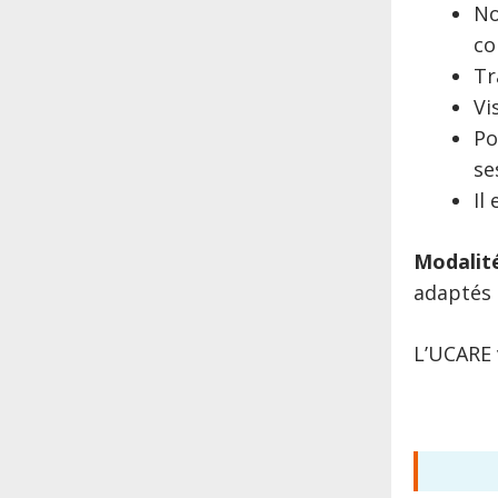
No
co
Tr
Vi
Po
se
Il
Modalité
adaptés 
L’UCARE v