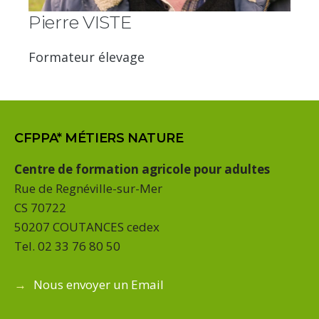
Pierre VISTE
Formateur élevage
CFPPA* MÉTIERS NATURE
Centre de formation agricole pour adultes
Rue de Regnéville-sur-Mer
CS 70722
50207 COUTANCES cedex
Tel. 02 33 76 80 50
→
Nous envoyer un Email