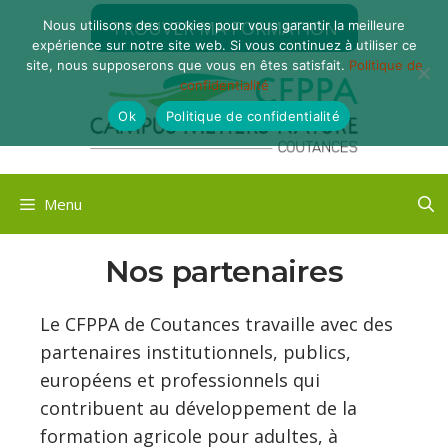
Aller
TROUVER MA FORMATION
Nous utilisons des cookies pour vous garantir la meilleure
au
expérience sur notre site web. Si vous continuez à utiliser ce
contenu
site, nous supposerons que vous en êtes satisfait.
Politique de
confidentialité
Ok
Politique de confidentialité
Menu
Nos partenaires
Le CFPPA de Coutances travaille avec des
partenaires institutionnels, publics,
européens et professionnels qui
contribuent au développement de la
formation agricole pour adultes, à