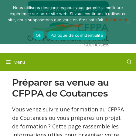
Aller
TROUVER MA FORMATION
Nous utilisons des cookies pour vous garantir la meilleure
au
expérience sur notre site web. Si vous continuez à utiliser ce
contenu
site, nous supposerons que vous en êtes satisfait.
Politique de
confidentialité
Ok
Politique de confidentialité
Menu
Préparer sa venue au
CFPPA de Coutances
Vous venez suivre une formation au CFPPA
de Coutances ou vous préparez un projet
de formation ? Cette page rassemble les
informations utiles pour organiser votre