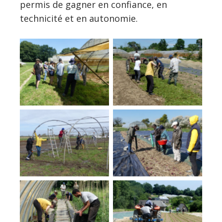
permis de gagner en confiance, en
technicité et en autonomie.
Visite d’une
Epandage du
exploitation
mulsh
maraîchère
Construction de
Plantation de
serres
salades
Plantation de
Désherbage
fraisiers
mécanique