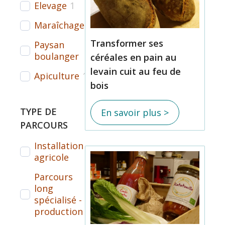
Elevage
1
Maraîchage
1
Transformer ses
Paysan
1
boulanger
céréales en pain au
levain cuit au feu de
Apiculture
1
bois
TYPE DE
En savoir plus >
PARCOURS
Installation
3
agricole
Parcours
3
long
spécialisé -
production