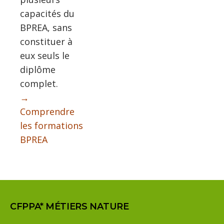
capacités du
BPREA, sans
constituer à
eux seuls le
diplôme
complet.
→
Comprendre
les formations
BPREA
CFPPA* MÉTIERS NATURE