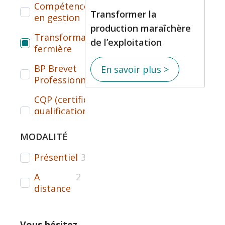
Compétences
1
Transformer la
en gestion
production maraîchère
Transformation
4
de l’exploitation
fermière
BP Brevet
1
En savoir plus >
Professionnel
CQP (certificat de
1
qualification
professionnelle)
MODALITÉ
Formation courte /
7
perfectionnement
Présentiel
3
VAE
1
A
2
distance
Certiphyto /
2
Certibiocide
Vous hésitez