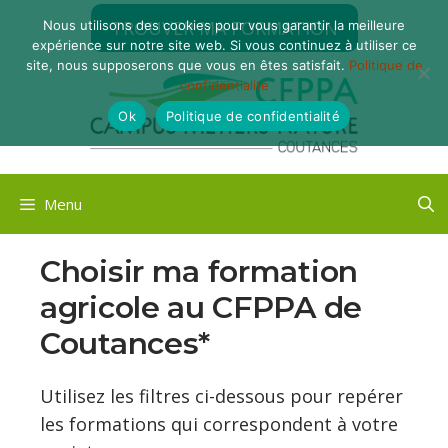
Aller
TROUVER MA FORMATION
Nous utilisons des cookies pour vous garantir la meilleure
au
expérience sur notre site web. Si vous continuez à utiliser ce
contenu
site, nous supposerons que vous en êtes satisfait.
Politique de
confidentialité
Ok
Politique de confidentialité
Menu
Choisir ma formation
agricole au CFPPA de
Coutances*
Utilisez les filtres ci-dessous pour repérer
les formations qui correspondent à votre