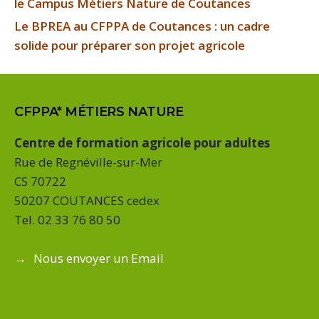
le Campus Métiers Nature de Coutances
Le BPREA au CFPPA de Coutances : un cadre
solide pour préparer son projet agricole
CFPPA* MÉTIERS NATURE
Centre de formation agricole pour adultes
Rue de Regnéville-sur-Mer
CS 70722
50207 COUTANCES cedex
Tel. 02 33 76 80 50
→
Nous envoyer un Email