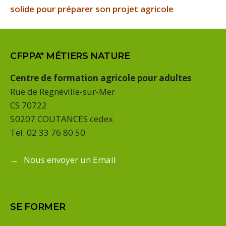
solide pour préparer son projet agricole
CFPPA* MÉTIERS NATURE
Centre de formation agricole pour adultes
Rue de Regnéville-sur-Mer
CS 70722
50207 COUTANCES cedex
Tel. 02 33 76 80 50
→
Nous envoyer un Email
SE FORMER