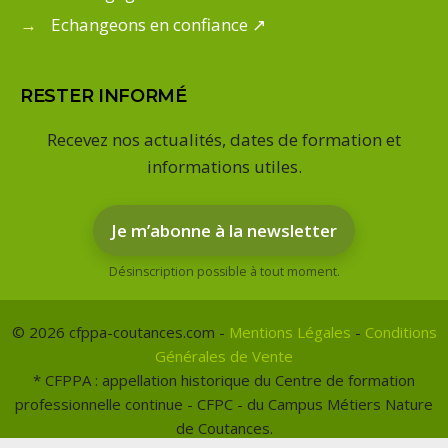
→
Echangeons en confiance ↗
RESTER INFORMÉ
Recevez nos actualités, dates de formation et
informations utiles.
Je m’abonne à la newsletter
Désinscription possible à tout moment.
© 2026 cfppa-coutances.com -
Mentions Légales
-
Conditions
Générales de Vente
* CFPPA : appellation historique du Centre de formation
professionnelle continue - CFPC - du Campus Métiers Nature
de Coutances.