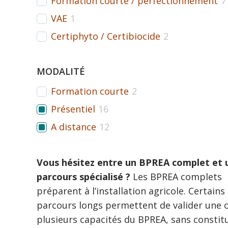
Formation courte / perfectionnement
7
VAE
1
Certiphyto / Certibiocide
2
MODALITÉ
Formation courte
2
Présentiel
16
A distance
12
Vous hésitez entre un BPREA complet et 
parcours spécialisé ?
Les BPREA complets
préparent à l’installation agricole. Certains
parcours longs permettent de valider une 
plusieurs capacités du BPREA, sans constit