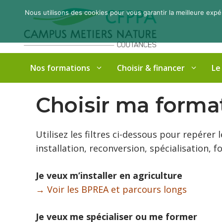
Aller
Nous utilisons des cookies pour vous garantir la meilleure expé
au
contenu
Nos formations
Choisir & financer
Le
Choisir ma forma
Utilisez les filtres ci-dessous pour repérer
installation, reconversion, spécialisation, 
Je veux m’installer en agriculture
→ Voir les BPREA et parcours longs
Je veux me spécialiser ou me former